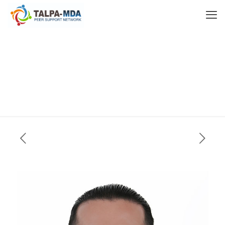
Serdar MİCOZKADIOĞLU